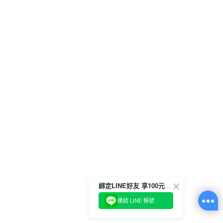
綁定LINE好友 享100元折價券
連結 LINE 帳號