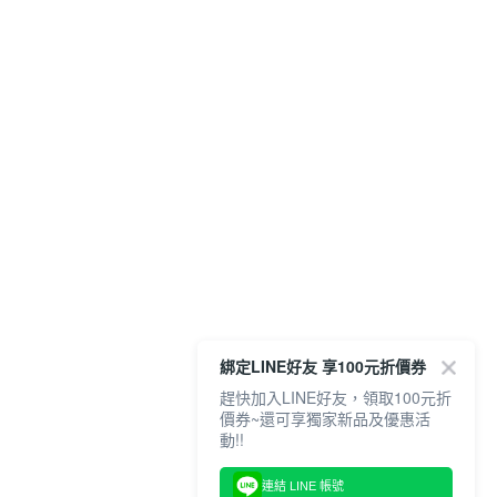
綁定LINE好友 享100元折價券
趕快加入LINE好友，領取100元折
價券~還可享獨家新品及優惠活
動!!
連結 LINE 帳號