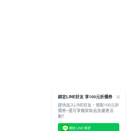
綁定LINE好友 享100元折價券
趕快加入LINE好友，領取100元折
價券~還可享獨家新品及優惠活
動!!
連結 LINE 帳號