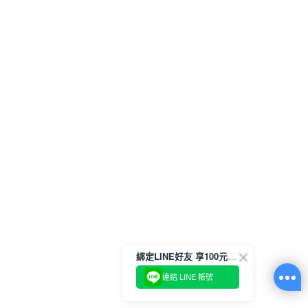
綁定LINE好友 享100元折價券
連結 LINE 帳號