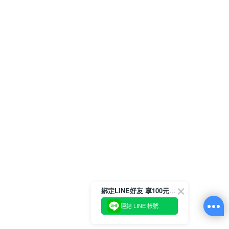
綁定LINE好友 享100元折價券
連結 LINE 帳號