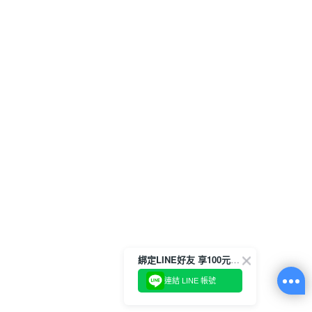
綁定LINE好友 享100元折價券
連結 LINE 帳號