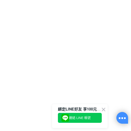
綁定LINE好友 享100元折價券
連結 LINE 帳號