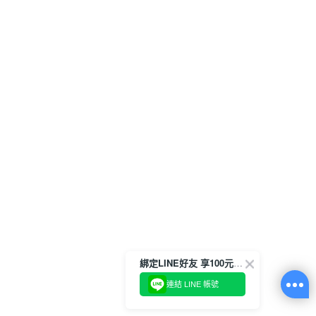
綁定LINE好友 享100元折價券
連結 LINE 帳號