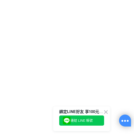
綁定LINE好友 享100元折價券
連結 LINE 帳號