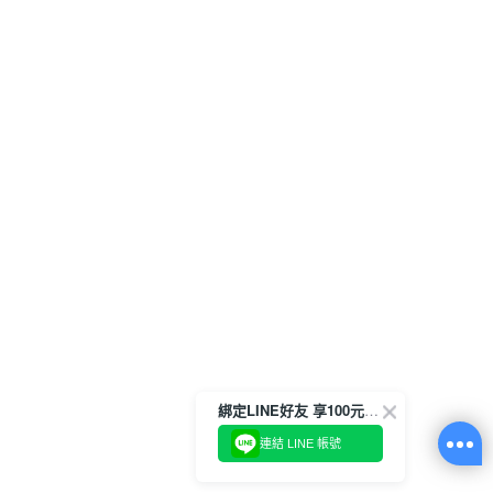
綁定LINE好友 享100元折價券
連結 LINE 帳號